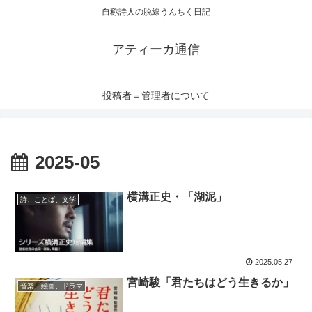
自称詩人の脱線うんちく日記
アティーカ通信
投稿者＝管理者について
2025-05
横溝正史・「湖泥」
詩、ことば、文学
2025.05.27
宮崎駿「君たちはどう生きるか」
音楽、絵画、ドラマ