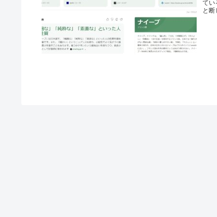
てい
と断