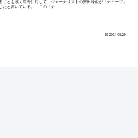
ることを嘆く星野に対して、ジャーナリストの安田峰俊が「ナイーブ」
じたと書いている。 この「ナ...
2024.09.29