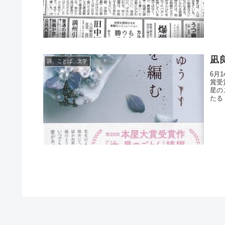
凪
詩、ことば、文学
6月
賞受
星の
たる