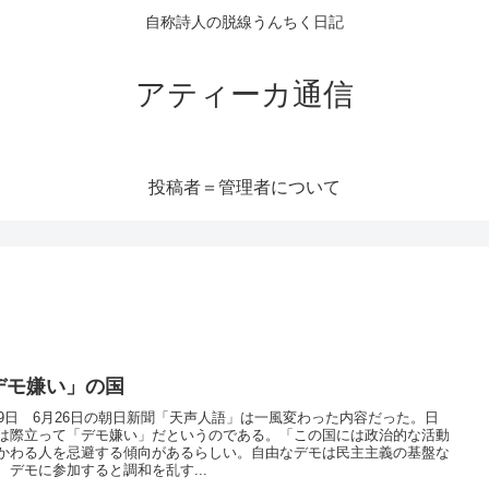
自称詩人の脱線うんちく日記
アティーカ通信
投稿者＝管理者について
デモ嫌い」の国
29日 6月26日の朝日新聞「天声人語」は一風変わった内容だった。日
は際立って「デモ嫌い」だというのである。「この国には政治的な活動
かわる人を忌避する傾向があるらしい。自由なデモは民主主義の基盤な
、デモに参加すると調和を乱す...