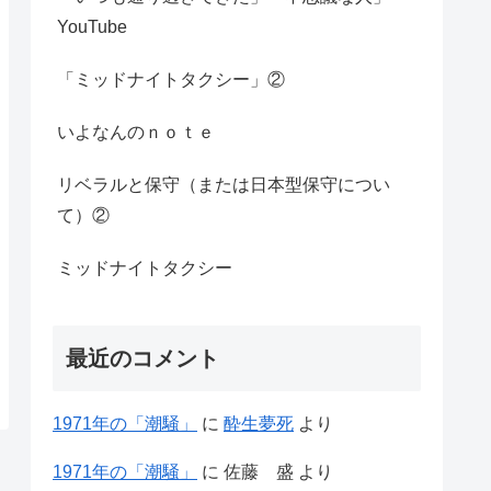
YouTube
「ミッドナイトタクシー」②
いよなんのｎｏｔｅ
リベラルと保守（または日本型保守につい
て）②
ミッドナイトタクシー
最近のコメント
1971年の「潮騒」
に
酔生夢死
より
1971年の「潮騒」
に
佐藤 盛
より