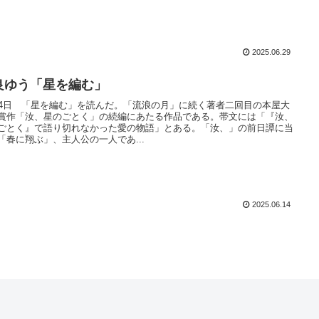
2025.06.29
良ゆう「星を編む」
14日 「星を編む」を読んだ。「流浪の月」に続く著者二回目の本屋大
賞作「汝、星のごとく」の続編にあたる作品である。帯文には「『汝、
ごとく』で語り切れなかった愛の物語」とある。「汝、」の前日譚に当
「春に翔ぶ」、主人公の一人であ...
2025.06.14