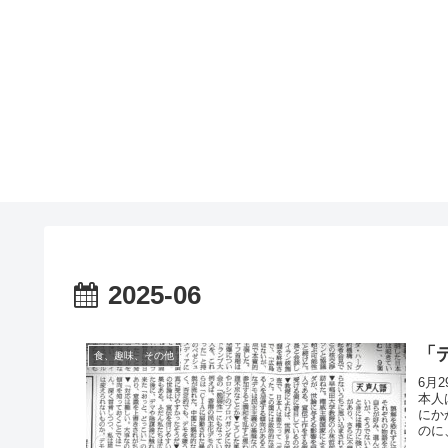
2025-06
「
食、趣味、その他
6月
本人
にか
のに