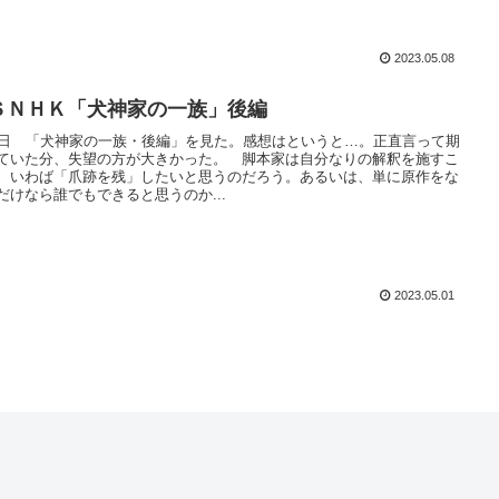
2023.05.08
ＳＮＨＫ「犬神家の一族」後編
1日 「犬神家の一族・後編」を見た。感想はというと…。正直言って期
ていた分、失望の方が大きかった。 脚本家は自分なりの解釈を施すこ
、いわば「爪跡を残」したいと思うのだろう。あるいは、単に原作をな
だけなら誰でもできると思うのか...
2023.05.01