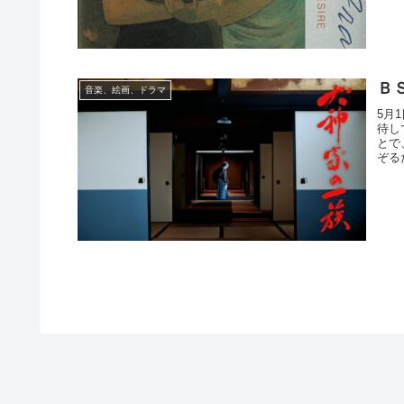
Ｂ
音楽、絵画、ドラマ
5月
待し
とで
ぞる