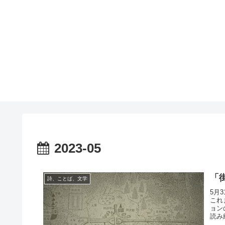
2023-05
「
詩、ことば、文学
5月
これ
ョン
読み