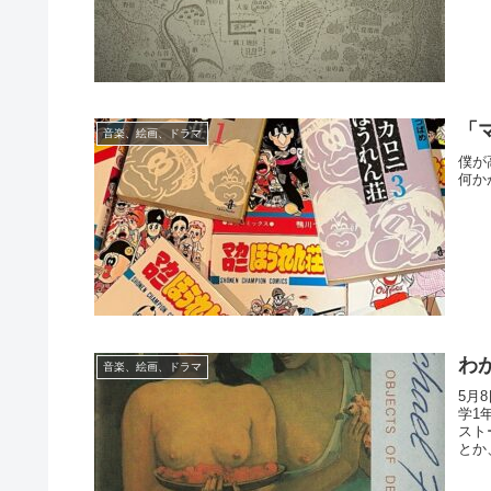
「
音楽、絵画、ドラマ
僕が
何か
わ
音楽、絵画、ドラマ
5月
学1
スト
とか