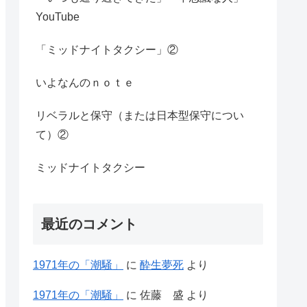
YouTube
「ミッドナイトタクシー」②
いよなんのｎｏｔｅ
リベラルと保守（または日本型保守につい
て）②
ミッドナイトタクシー
最近のコメント
1971年の「潮騒」
に
酔生夢死
より
1971年の「潮騒」
に
佐藤 盛
より