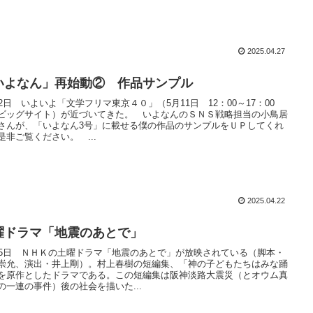
2025.04.27
いよなん」再始動② 作品サンプル
22日 いよいよ「文学フリマ東京４０」（5月11日 12：00～17：00
ビッグサイト）が近づいてきた。 いよなんのＳＮＳ戦略担当の小鳥居
さんが、「いよなん3号」に載せる僕の作品のサンプルをＵＰしてくれ
是非ご覧ください。 ...
2025.04.22
曜ドラマ「地震のあとで」
15日 ＮＨＫの土曜ドラマ「地震のあとで」が放映されている（脚本・
崇允、演出・井上剛）。村上春樹の短編集、「神の子どもたちはみな踊
を原作としたドラマである。この短編集は阪神淡路大震災（とオウム真
の一連の事件）後の社会を描いた...