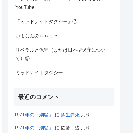
YouTube
「ミッドナイトタクシー」②
いよなんのｎｏｔｅ
リベラルと保守（または日本型保守につい
て）②
ミッドナイトタクシー
最近のコメント
1971年の「潮騒」
に
酔生夢死
より
1971年の「潮騒」
に
佐藤 盛
より