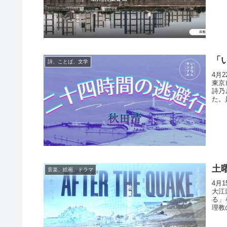
「
詩、ことば、文学
4月
東京
詩乃
た。
土
音楽、絵画、ドラマ
4月
大江
る」
理教