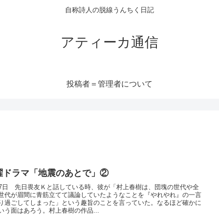
自称詩人の脱線うんちく日記
アティーカ通信
投稿者＝管理者について
曜ドラマ「地震のあとで」②
27日 先日畏友Ｋと話している時、彼が「村上春樹は、団塊の世代や全
世代が眉間に青筋立てて議論していたようなことを『やれやれ』の一言
り過ごしてしまった」という趣旨のことを言っていた。なるほど確かに
いう面はあろう。村上春樹の作品...