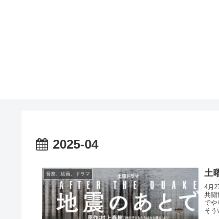
2025-04
土
音楽、絵画、ドラマ
4月
共闘
でや
そう