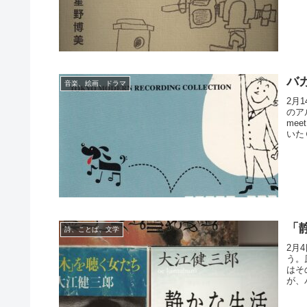
バ
音楽、絵画、ドラマ
2月
のア
me
いた
「
詩、ことば、文学
2月
う。
はそ
が、