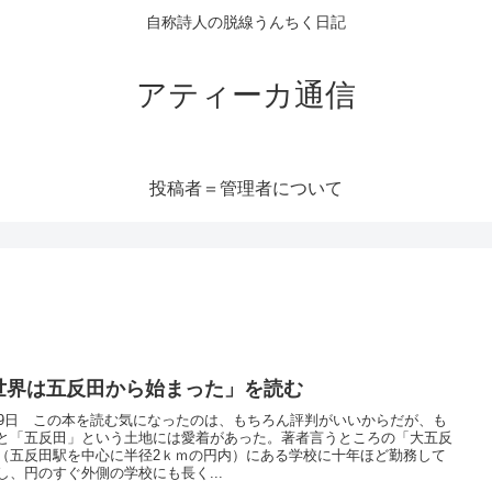
自称詩人の脱線うんちく日記
アティーカ通信
投稿者＝管理者について
世界は五反田から始まった」を読む
19日 この本を読む気になったのは、もちろん評判がいいからだが、も
と「五反田」という土地には愛着があった。著者言うところの「大五反
（五反田駅を中心に半径2ｋｍの円内）にある学校に十年ほど勤務して
し、円のすぐ外側の学校にも長く...