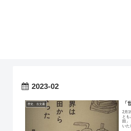
2023-02
「
歴史、古文書
2月
とも
田」
いた