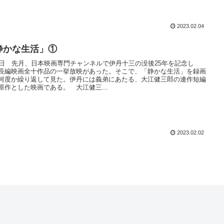
2023.02.04
静かな生活」①
2日 先月、日本映画専門チャンネルで伊丹十三の没後25年を記念し
長編映画全十作品の一挙放映があった。そこで、「静かな生活」を録画
何度か繰り返して見た。伊丹には義弟にあたる、大江健三郎の連作短編
原作とした映画である。 大江健三...
2023.02.02