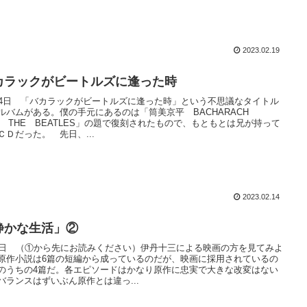
2023.02.19
カラックがビートルズに逢った時
14日 「バカラックがビートルズに逢った時」という不思議なタイトル
ルバムがある。僕の手元にあるのは「筒美京平 BACHARACH
et THE BEATLES」の題で復刻されたもので、もともとは兄が持って
ＣＤだった。 先日、...
2023.02.14
静かな生活」②
4日 （①から先にお読みください）伊丹十三による映画の方を見てみよ
原作小説は6篇の短編から成っているのだが、映画に採用されているの
のうちの4篇だ。各エピソードはかなり原作に忠実で大きな改変はない
バランスはずいぶん原作とは違っ...