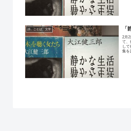
「
詩、ことば、文学
2月
て、
して
集を