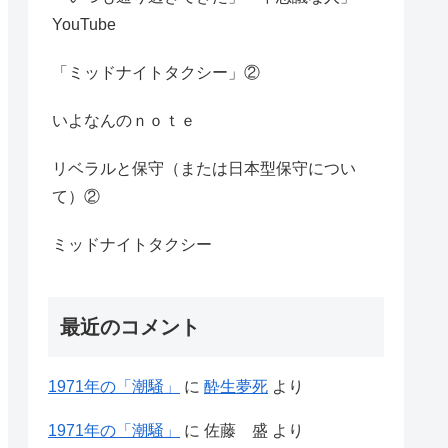
YouTube
「ミッドナイトタクシー」②
いよなんのｎｏｔｅ
リベラルと保守（または日本型保守につい
て）②
ミッドナイトタクシー
最近のコメント
1971年の「潮騒」
に
酔生夢死
より
1971年の「潮騒」
に
佐藤 盛
より