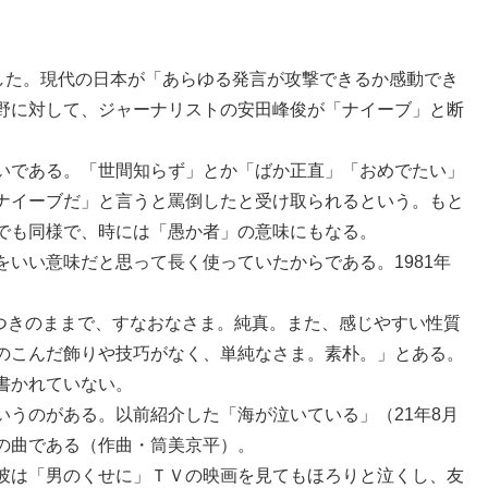
した。現代の日本が「あらゆる発言が攻撃できるか感動でき
野に対して、ジャーナリストの安田峰俊が「ナイーブ」と断
いである。「世間知らず」とか「ばか正直」「おめでたい」
ナイーブだ」と言うと罵倒したと受け取られるという。もと
でも同様で、時には「愚か者」の意味にもなる。
いい意味だと思って長く使っていたからである。1981年
、
つきのままで、すなおなさま。純真。また、感じやすい性質
のこんだ飾りや技巧がなく、単純なさま。素朴。」とある。
書かれていない。
うのがある。以前紹介した「海が泣いている」（21年8月
の曲である（作曲・筒美京平）。
彼は「男のくせに」ＴＶの映画を見てもほろりと泣くし、友