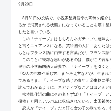
9月29日
8月31日の投稿で、小説家星野智幸の寄稿を紹介
るかで消費される状態」になっていることを嘆く星
じたと書いている。
この「ナイーブ」はもちろんネガティブな意味あ
と言うニュアンスになる。英語圏の人に「あなたは
もとはフランス語に由来する言葉だが、フランス語
このことに複雑な思いがあるのは、僕がこの言葉を
発行の小学館国語大辞典で、「ナイーブ」を引くと
「➀人の性格や感じ方、また考え方などが、生まれ
であるさま。『ナイーブな感じの青年』②事物に手
読んでわかるように、ネガティブなことはほとんど
松本隆作詞の曲にその名もずばり「ナイーブ」とい
投稿）と同じアルバムに収録されている、太田裕美
恋人が「ナイーブ」だと語る女の子の歌である。