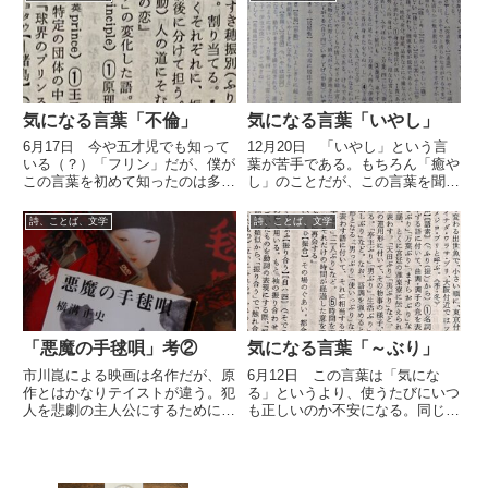
ムでも取り上げた李琴峰なども、
み方が幾通りもあるものの方が厄
「反日」などと中傷を受けてい...
介だ。地名だと、「町」はマチか
チョウか、「山」はヤマかサン...
気になる言葉「不倫」
気になる言葉「いやし」
6月17日 今や五才児でも知って
12月20日 「いやし」という言
いる（？）「フリン」だが、僕が
葉が苦手である。もちろん「癒や
この言葉を初めて知ったのは多分
し」のことだが、この言葉を聞く
大学卒業よりも後だと思う。勿
と脳が勝手に「卑し」と変換して
論、打消しの助字「不」に倫理の
しまう。実際、僕が最も信頼して
詩、ことば、文学
詩、ことば、文学
「倫」だから、字面さえ見れば
いる辞書である、小学館の国語大
「道徳に反すること」だくらいは
辞典には、「卑し」はあるが「癒
わかる。が、そんな言葉を見たり
やし」は載っていない。手近の...
聞...
「悪魔の手毬唄」考②
気になる言葉「～ぶり」
市川崑による映画は名作だが、原
6月12日 この言葉は「気にな
作とはかなりテイストが違う。犯
る」というより、使うたびにいつ
人を悲劇の主人公にするために結
も正しいのか不安になる。同じメ
末を大きく改変しているのだ。
ンバーで年一回開催している会合
があり、コロナ禍で休止していた
のだが先日復活した。これを
「○○ぶり」と言うべきか一瞬迷