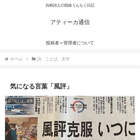
自称詩人の脱線うんちく日記
アティーカ通信
投稿者＝管理者について
ホーム
詩、ことば、文学
気になる言葉「風評」
詩、ことば、文学