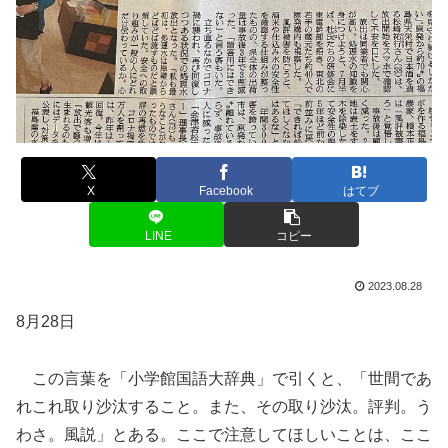
X
Facebook
はてブ
LINE
コピー
2023.08.28
8月28日
この言葉を「小学館国語大辞典」で引くと、「世間であ
れこれ取り沙汰すること。また、その取り沙汰。評判。う
わさ。風説」とある。ここで注意してほしいことは、ここ