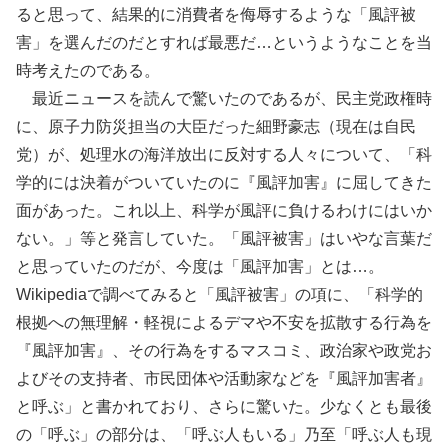
ると思って、結果的に消費者を侮辱するような「風評被
害」を選んだのだとすれば最悪だ…というようなことを当
時考えたのである。
最近ニュースを読んで驚いたのであるが、民主党政権時
に、原子力防災担当の大臣だった細野豪志（現在は自民
党）が、処理水の海洋放出に反対する人々について、「科
学的には決着がついていたのに『風評加害』に屈してきた
面があった。これ以上、科学が風評に負けるわけにはいか
ない。」等と発言していた。「風評被害」はいやな言葉だ
と思っていたのだが、今度は「風評加害」とは…。
Wikipediaで調べてみると「風評被害」の項に、「科学的
根拠への無理解・軽視によるデマや不安を拡散する行為を
『風評加害』、その行為をするマスコミ、政治家や政党お
よびその支持者、市民団体や活動家などを『風評加害者』
と呼ぶ」と書かれており、さらに驚いた。少なくとも最後
の「呼ぶ」の部分は、「呼ぶ人もいる」乃至「呼ぶ人も現