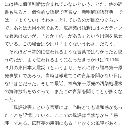
には特に価値判断は含まれていないということだ。他の辞
書も見ると、個性的な語釈で有名な「新明解国語辞典」で
は「（よくない）うわさ」としているのが目立つぐらい
で、あとは大同小異である。広辞苑は語釈にはネガティブ
な要素はないが、「とかくの―がある」という用例を載せ
ている。この場合はやはり「よくないうわさ」だろう。
それほど日常的に使われるような言葉ではなかったと思
うのだが、よく使われるようになったきっかけは2011年
３月の東日本大震災（というより、それに伴う福島第一原
発事故）であろう。当時は報道でこの言葉を聞かない日は
ないほどだった。そして最近、福島第一原発の汚染処理水
の海洋放出をめぐって、またこの言葉を聞くことが多くな
った。
「風評被害」という言葉には、当時とても違和感があっ
たことを記憶している。ここでの風評は当然ながら「悪
評」である。広辞苑の用例にある「とかくの風評がある」