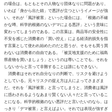
の場合は、もともとその人物なり団体なりに問題があり、
いわば「身から出た錆」で悪評が立つというイメージが強
い。それが「風評被害」といった場合には、「根拠の不確
かな噂、科学的根拠のないデマによる悪評」という意味に
変わってしまうのである。この言葉は、商品等の安全性に
不安を感じた消費者の「買い控え」による経済的損失を指
す言葉として使われ始めたのだと思うが、そもそも買う買
わないは消費者の自由である。「被災地支援のために福島
県産物を買いましょう」というのは尊いことでも、それを
しないからと言って非難することは誰にもできない。
消費者はそれぞれ自分なりの判断で、リスクを避けよう
としている。元々リスクの捉え方は人によってさまざま
だ。それを「風評被害」と言ってしまうと、消費者は風評
に惑わされるようなあまり賢くない人々だと言っているこ
とになる。科学的根拠のない悪評だと言いたいのなら、は
っきり「デマ被害」と言えばよい。それでは表現が強すぎ