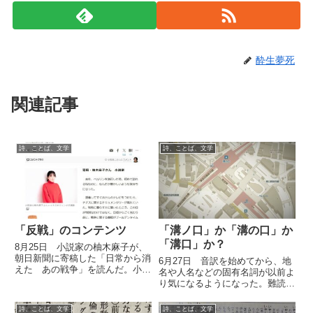
酔生夢死
関連記事
詩、ことば、文学
詩、ことば、文学
「反戦」のコンテンツ
「溝ノ口」か「溝の口」か
「溝口」か？
8月25日 小説家の柚木麻子が、
朝日新聞に寄稿した「日常から消
6月27日 音訳を始めてから、地
えた あの戦争」を読んだ。小説
名や人名などの固有名詞が以前よ
家が多少なりとも「政治的」発言
り気になるようになった。難読の
をすることのリスクは、今日では
地名や人名、所謂キラキラネーム
とても高いようだ。以前このコラ
などよりも、ありふれた文字で読
詩、ことば、文学
詩、ことば、文学