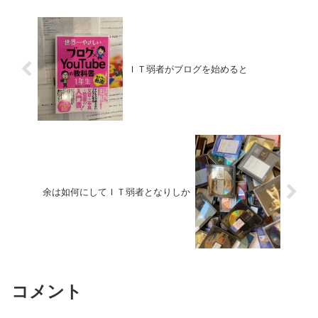
った。両親や周りの大人たちが普
構いるようだ。勿論句点がマル、
通に使う言葉だった。母は、ほう
読点がテンが正しい。 「音訳」
れん草や枝豆も「うでる」と言
をしている立場からすると、句...
っ...
ＩＴ弱者がブログを始めると
余は如何にしてＩＴ弱者となりしか
コメント