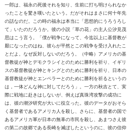
一郎は、福永の死後それを知り、生前に打ち明けられなか
ったことを驚き嘆いたという。だがそれはまさに何十年先
の話なのだ。この時の福永は本当に「思想的にうろうろし
て」いたのだろうか。彼の小説「草の花」の主人公汐見茂
思はこう言う。「僕が戦争になって、今迄以上に基督教が
厭になったのはね、彼らが平然とこの戦争を受け入れたこ
とだよ。なぜ反対しないのだろう。（中略）アメリカの基
督教徒が神とデモクラシイとのために勝利を祈り、イギリ
スの基督教徒が神とキングとのために勝利を祈り、日本の
基督教徒が神とエンペラーとのために勝利を祈るというの
は，一体どんな神に対してだろう」。一方の秋吉とて、実
際に戦地に赴きはしないが、例えば真珠湾攻撃の成功に
は、彼の潮汐研究が大いに役立った。彼のデータがおそら
く基督者であるアメリカ人を殺し、さらに、基督者の国で
あるアメリカ軍が日本の無辜の市民を殺し、あまつさえ彼
の第二の故郷である長崎を滅ぼしたというのに、彼の信仰