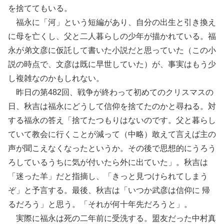
を捨ててもいる。
福永に「河」という短編があり、自分の出生と引き換え
に母を亡くし、父と二人暮らしの少年が描かれている。福
永が弟文彦に仮託して書いた小説だと思っていた（この小
説の時点で、文彦は既に早世していた）が、事実はもう少
し複雑なのかもしれない。
昨日の第482回、戦争が終わって初めてのクリスマスの
日、秋吉は福永にどうして信仰を捨てたのかと尋ねる。対
する福永の答え「捨てたつもりはないのです。父と暮らし
ていて教会に行くことが減って（中略）敢えて言えば主の
声が聞こえなくなったというか。その後で思想的にうろう
ろしているうちに気が付いたら外に出ていた」。秋吉は
「迷った羊」だと指摘し、「きっと見つけられてしまう
ぞ」と予言する。最後、秋吉は「いつか武彦は信仰に 帰
るだろう」と思う。「それが何十年先だろうと」。
実際に福永は死の二年前に受洗する。盟友だった中村真