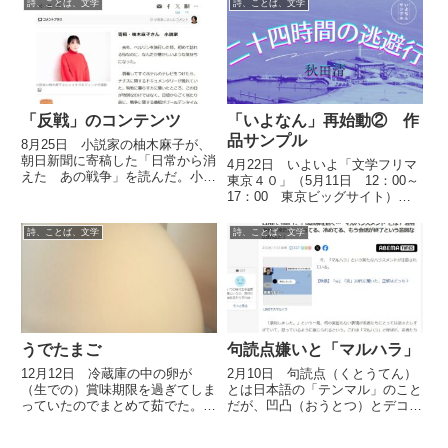
詩、ことば、文学
詩、ことば、文学
のと言うのにいちいち引っかかっ
ていたのだが、中でもこれは気に
なった。僕は長く高校で国語を
教...
「反戦」のコンテンツ
「いよなん」再始動② 作
品サンプル
8月25日 小説家の柚木麻子が、
朝日新聞に寄稿した「日常から消
4月22日 いよいよ「文学フリマ
えた あの戦争」を読んだ。小説
東京４０」（5月11日 12：00～
家が多少なりとも「政治的」発言
17：00 東京ビッグサイト）が
をすることのリスクは、今日では
近づいてきた。 いよなんのＳＮ
とても高いようだ。以前このコラ
Ｓ戦略担当の小鳥居詩乃さんが、
詩、ことば、文学
詩、ことば、文学
ムでも取り上げた李琴峰なども、
「いよなん3号」に載せる僕の作
「反日」などと中傷を受けてい...
品のサンプルをＵＰしてくれた。
是非ご覧ください。 ...
うでたまご
句読点嫌いと「マルハラ」
12月12日 冷蔵庫の中の卵が
2月10日 句読点（くとうてん）
（生での）賞味期限を過ぎてしま
とは日本語の「テンマル」のこと
っていたのでまとめて茹でた。そ
だが、凹凸（おうとつ）とデコボ
の時ふと、「子どもの頃は『うで
コ同様に対応がねじれているため
たまご』といっていたなあ」と思
か、勘違いして覚えている人が結