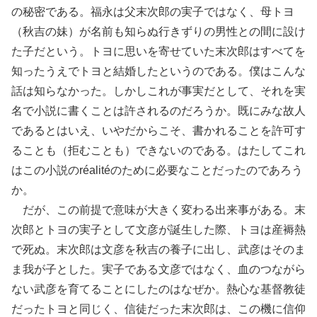
の秘密である。福永は父末次郎の実子ではなく、母トヨ
（秋吉の妹）が名前も知らぬ行きずりの男性との間に設け
た子だという。トヨに思いを寄せていた末次郎はすべてを
知ったうえでトヨと結婚したというのである。僕はこんな
話は知らなかった。しかしこれが事実だとして、それを実
名で小説に書くことは許されるのだろうか。既にみな故人
であるとはいえ、いやだからこそ、書かれることを許可す
ることも（拒むことも）できないのである。はたしてこれ
はこの小説のréalitéのために必要なことだったのであろう
か。
だが、この前提で意味が大きく変わる出来事がある。末
次郎とトヨの実子として文彦が誕生した際、トヨは産褥熱
で死ぬ。末次郎は文彦を秋吉の養子に出し、武彦はそのま
ま我が子とした。実子である文彦ではなく、血のつながら
ない武彦を育てることにしたのはなぜか。熱心な基督教徒
だったトヨと同じく、信徒だった末次郎は、この機に信仰