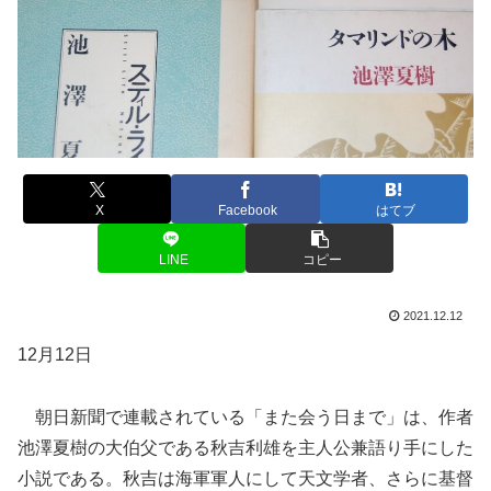
X
Facebook
はてブ
LINE
コピー
2021.12.12
12月12日
朝日新聞で連載されている「また会う日まで」は、作者
池澤夏樹の大伯父である秋吉利雄を主人公兼語り手にした
小説である。秋吉は海軍軍人にして天文学者、さらに基督