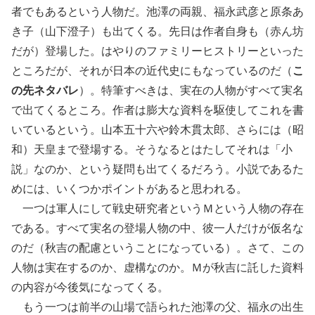
者でもあるという人物だ。池澤の両親、福永武彦と原条あ
き子（山下澄子）も出てくる。先日は作者自身も（赤ん坊
だが）登場した。はやりのファミリーヒストリーといった
ところだが、それが日本の近代史にもなっているのだ（
こ
の先ネタバレ
）。特筆すべきは、実在の人物がすべて実名
で出てくるところ。作者は膨大な資料を駆使してこれを書
いているという。山本五十六や鈴木貫太郎、さらには（昭
和）天皇まで登場する。そうなるとはたしてそれは「小
説」なのか、という疑問も出てくるだろう。小説であるた
めには、いくつかポイントがあると思われる。
一つは軍人にして戦史研究者というＭという人物の存在
である。すべて実名の登場人物の中、彼一人だけが仮名な
のだ（秋吉の配慮ということになっている）。さて、この
人物は実在するのか、虚構なのか。Ｍが秋吉に託した資料
の内容が今後気になってくる。
もう一つは前半の山場で語られた池澤の父、福永の出生