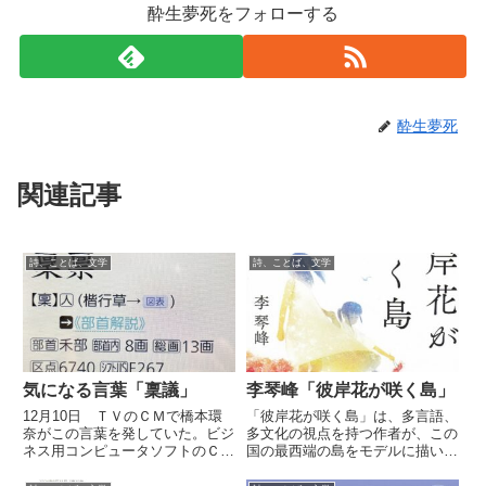
酔生夢死をフォローする
酔生夢死
関連記事
詩、ことば、文学
詩、ことば、文学
気になる言葉「稟議」
李琴峰「彼岸花が咲く島」
12月10日 ＴＶのＣＭで橋本環
「彼岸花が咲く島」は、多言語、
奈がこの言葉を発していた。ビジ
多文化の視点を持つ作者が、この
ネス用コンピュータソフトのＣＭ
国の最西端の島をモデルに描いた
では、若い女の子がにこやかに
「寓話」である。
「安否確認」だの「勤怠管理」だ