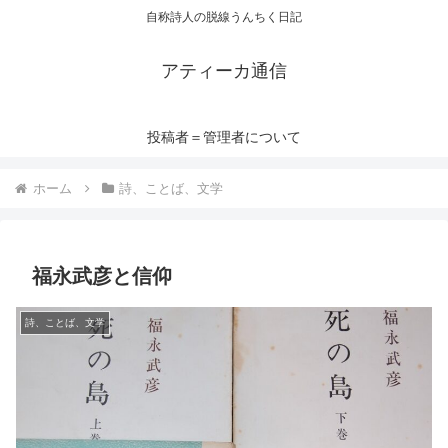
自称詩人の脱線うんちく日記
アティーカ通信
投稿者＝管理者について
ホーム
詩、ことば、文学
福永武彦と信仰
詩、ことば、文学