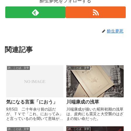
酔生夢死をフォローする
酔生夢死
関連記事
詩、ことば、文学
詩、ことば、文学
気になる言葉「におう」
川端康成の浅草
9月5日 二十年余り前の話だ
川端康成が描いた昭和初期の浅草
が、ＴＶで「これ、におってみ」
は、皮肉にも震災と大空襲のはざ
と言っているのを聞いて意味が分
まの短い命だった。
からなかったことがある。しばら
く考えて、「この匂いを嗅いでみ
詩、ことば、文学
詩、ことば、文学