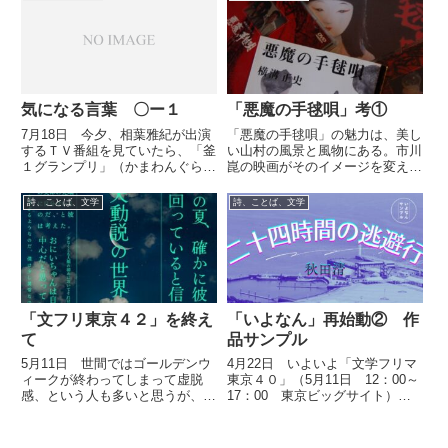
ろ」と言っていることは分かった
が、このように「においをかぐ」
という他動詞として、「におう」
を...
気になる言葉 〇ー１
「悪魔の手毬唄」考①
7月18日 今夕、相葉雅紀が出演
「悪魔の手毬唄」の魅力は、美し
するＴＶ番組を見ていたら、「釜
い山村の風景と風物にある。市川
１グランプリ」（かまわんぐらん
崑の映画がそのイメージを変えて
ぷり）というコーナーがあって、
しまった。
視聴者が投稿した釜飯のレシピか
詩、ことば、文学
詩、ことば、文学
らナンバーワンを決める企画らし
かった。豚汁釜飯やキンパ釜飯な
ど、なかなかおいしそうだった...
「文フリ東京４２」を終え
「いよなん」再始動② 作
て
品サンプル
5月11日 世間ではゴールデンウ
4月22日 いよいよ「文学フリマ
ィークが終わってしまって虚脱
東京４０」（5月11日 12：00～
感、という人も多いと思うが、僕
17：00 東京ビッグサイト）が
の場合は「毎日が日曜日」状態な
近づいてきた。 いよなんのＳＮ
のでそれはない。それより「文学
Ｓ戦略担当の小鳥居詩乃さんが、
フリマ東京」が終わってしまった
「いよなん3号」に載せる僕の作