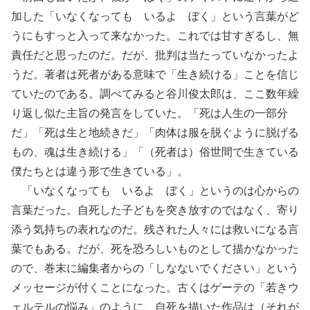
加した「いなくなっても いるよ ぼく」という言葉がど
うにもすっと入って来なかった。これでは甘すぎるし、無
責任だと思ったのだ。だが、批判は当たっていなかったよ
うだ。著者は死者がある意味で「生き続ける」ことを信じ
ていたのである。調べてみると谷川俊太郎は、ここ数年繰
り返し似た主旨の発言をしていた。「死は人生の一部分
だ」「死は生と地続きだ」「肉体は服を脱ぐように脱げる
もの、魂は生き続ける」「（死者は）俗世間で生きている
僕たちとは違う形で生きている」。
「いなくなっても いるよ ぼく」というのは心からの
言葉だった。自死した子どもを突き放すのではなく、寄り
添う気持ちの表れなのだ。残された人々には救いになる言
葉でもある。だが、死を恐ろしいものとして描かなかった
ので、巻末に編集者からの「しなないでください」という
メッセージが付くことになった。古くはゲーテの「若きウ
ェルテルの悩み」のように、自死を描いた作品は（それが