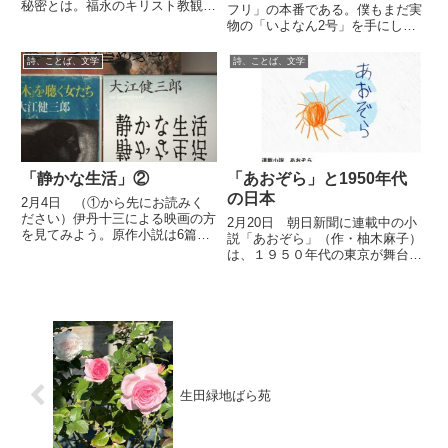
秘密とは。福永のキリスト教観と
フリ」の本番である。僕もまだ実
は。
物の「いよなん2号」を手にして
いないので楽しみだ。前回も紹介
したが、ｎｏｔｅとＸで僕の掲載
詩、ことば、文学
詩、ことば、文学
作品も本文サンプルと共に紹介し
てもらっている。 まあ、僕の作
品は「正統派のファンタジー」...
「静かな生活」②
「あおぞら」と1950年代
の日本
2月4日 （①から先にお読みく
ださい）伊丹十三による映画の方
2月20日 朝日新聞に連載中の小
を見てみよう。原作小説は6篇の
説「あおぞら」（作・柚木麻子）
短編から成っているのだが、映画
は、１９５０年代の東京が舞台
に採用されているのはそのうちの
だ。具体的には１９５２年から始
4篇だ。各エピソードはかなり原
まって現在は５６年に入ってい
作に忠実で大きな改変はないが、
る。シングルマザーの村瀬立子が
バランスはずいぶん原作とは違
周囲の女性たちと手を携えなが
っ...
ら、まだ珍しかった保育園の設立
に尽...
生田緑地ばら苑