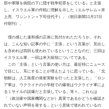
部や軍隊を病院の下に隠す戦争犯罪をしている』と主張
し、イスラエル軍の作戦に理解を示した（エルサレム＝井
上亮、ワシントン＝下司佳代子）」（朝日新聞11月17日
付朝刊）。
僕の感じた違和感の正体に気付かれただろうか。それ
は、こんな短い記事の中に「主張」という言葉が、見出し
も含めれば四回も使われているということなのだ。三回は
イスラエル軍、一回は米大統領についてである。
この「主張」という言葉の使い方は、最近特にニュース
で目にし、耳にすることが増えたように思っている。「北
朝鮮は、人工衛星の発射実験を行ったと主張した」「ロシ
ア軍は、ウクライナの小学校での爆発はウクライナ軍によ
るミサイルの誤爆だと主張している」等々。これらは
「（政治家や国家機関などが）真実であるかどうか確認さ
れていない声明を発する」という意味で使われているの