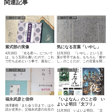
関連記事
詩、ことば、文学
詩、ことば、文学
紫式部の実像
気になる言葉「いやし」
4月18日 「光る君へ」について
12月20日 「いやし」という言
は、もう五回も書いたので、これ
葉が苦手である。もちろん「癒や
で打ち止めという事で、過去に書
し」のことだが、この言葉を聞く
いたことと重複する部分もあるが
と脳が勝手に「卑し」と変換して
ご容赦いただきたい。僕はこのド
しまう。実際、僕が最も信頼して
詩、ことば、文学
詩、ことば、文学
ラマを大変楽しんでいるが、ここ
いる辞書である、小学館の国語大
に描かれた紫式部は実物とはかな
辞典には、「卑し」はあるが「癒
り違うと言わざるを得ない。そ...
やし」は載っていない。手近の...
福永武彦と信仰
「いよなん」のこと④ い
よいよ明日「文フリ」
池澤夏樹「また会う日まで」は小
説か史実か。父福永武彦の出生の
11月30日 いよいよ明日、「文