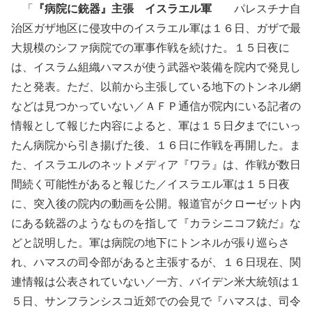
「
『病院に銃器』主張 イスラエル軍
パレスチナ自
治区ガザ地区に侵攻中のイスラエル軍は１６日、ガザで最
大規模のシファ病院での軍事作戦を続けた。１５日夜に
は、イスラム組織ハマスが使う武器や装備を院内で発見し
たと発表。ただ、以前から主張している地下のトンネル網
などは見つかっていない／ＡＦＰ通信が院内にいる記者の
情報として報じた内容によると、軍は１５日夕までにいっ
たん病院から引き揚げた後、１６日に作戦を再開した。ま
た、イスラエルのネットメディア『ワラ』は、作戦が数日
間続く可能性があると報じた／イスラエル軍は１５日夜
に、突入後の院内の動画を公開。報道官がクローゼット内
にある銃器のようなものを指して『カラシニコフ銃だ』な
どと説明した。軍は病院の地下にトンネルが張り巡らさ
れ、ハマスの司令部があると主張するが、１６日現在、関
連情報は公表されていない／一方、バイデン米大統領は１
５日、サンフランシスコ近郊での会見で『ハマスは、司令