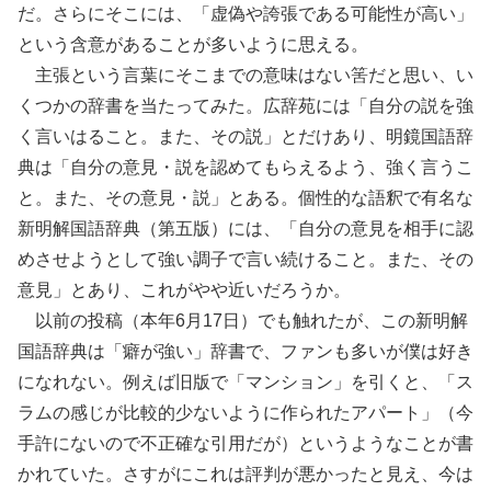
だ。さらにそこには、「虚偽や誇張である可能性が高い」
という含意があることが多いように思える。
主張という言葉にそこまでの意味はない筈だと思い、い
くつかの辞書を当たってみた。広辞苑には「自分の説を強
く言いはること。また、その説」とだけあり、明鏡国語辞
典は「自分の意見・説を認めてもらえるよう、強く言うこ
と。また、その意見・説」とある。個性的な語釈で有名な
新明解国語辞典（第五版）には、「自分の意見を相手に認
めさせようとして強い調子で言い続けること。また、その
意見」とあり、これがやや近いだろうか。
以前の投稿（本年6月17日）でも触れたが、この新明解
国語辞典は「癖が強い」辞書で、ファンも多いが僕は好き
になれない。例えば旧版で「マンション」を引くと、「ス
ラムの感じが比較的少ないように作られたアパート」（今
手許にないので不正確な引用だが）というようなことが書
かれていた。さすがにこれは評判が悪かったと見え、今は