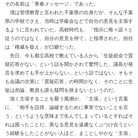
その名前は「青春メッセージ」であった。
僕は管理教育と言われた千葉県の出身だが、そんな千葉
県の学校でさえ、当時は学級会などで自分の意見を主張す
るように言われていた。高校時代も、「指示に唯々諾々と
従うのではなく、自分の意見を持て」と指導された。担任
は「権威を疑え」が口癖だった。
先日、今も都立高校で教えている人から「生徒総会で質
疑応答がない」という話を聞かされて驚愕した。議長が発
言を求めても手が上がらない…という話ではない。そもそ
も会議の次第に「質疑応答」の時間がなく、そのことに生
徒は勿論、教員も誰も疑問を挟まないというのだ。
強く主張することを厭う風潮が、「主張」という言葉
に、「相手を説得、論破するために事実でないことを言
う」というような意味まで生んでしまっているとすればそ
れは困ったことだ。異なる意見を遠慮なくぶつけ合うとい
う経験をしたことがない人ほど、まことしやかな「主張」